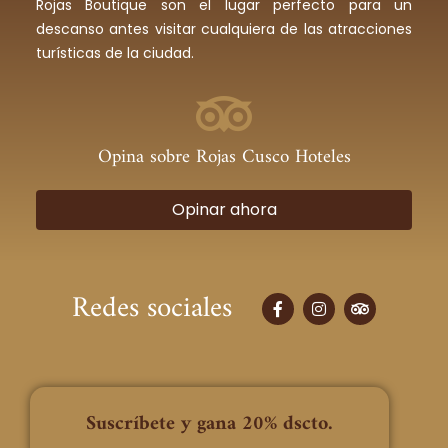
Rojas Boutique son el lugar perfecto para un
descanso antes visitar cualquiera de las atracciones
turísticas de la ciudad.
Opina sobre Rojas Cusco Hoteles
Opinar ahora
Redes sociales
F
I
T
a
n
r
c
s
i
e
t
p
b
a
a
o
g
d
o
r
v
k
a
i
Suscríbete y gana 20% dscto.
-
m
s
f
o