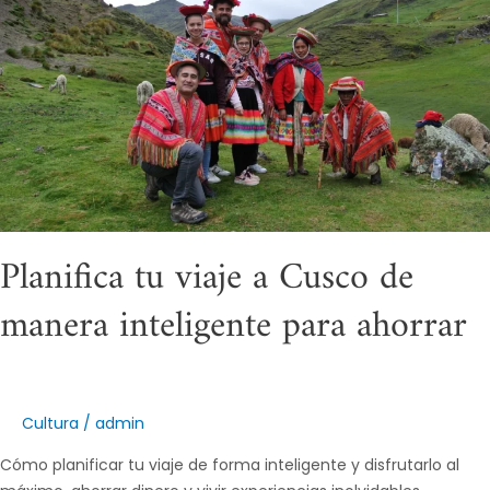
viaje
a
Cusco
de
manera
inteligente
para
ahorrar
Planifica tu viaje a Cusco de
manera inteligente para ahorrar
Cultura
/
admin
Cómo planificar tu viaje de forma inteligente y disfrutarlo al