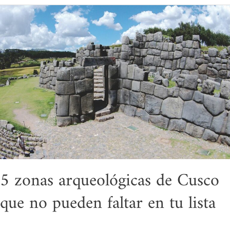
5
zonas
arqueológicas
de
Cusco
que
no
pueden
faltar
en
tu
lista
5 zonas arqueológicas de Cusco
que no pueden faltar en tu lista