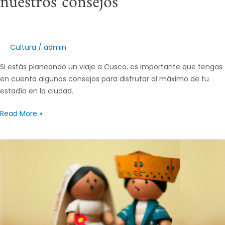
nuestros consejos
Cultura
/
admin
Si estás planeando un viaje a Cusco, es importante que tengas
en cuenta algunos consejos para disfrutar al máximo de tu
estadía en la ciudad.
Read More »
El
amor
y
el
matrimonio
eran
sagrados