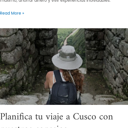
máximo, ahorrar dinero y vivir experiencias inolvidables.
Read More »
Planifica
tu
viaje
a
Cusco
con
nuestros
consejos
Planifica tu viaje a Cusco con