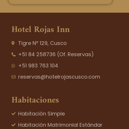
r
Hotel Rojas Inn
Tigre Nº 129, Cusco
+51 84 258736 (Of. Reservas)
+51 983 763 104
reservas@hotelrojascusco.com
Habitaciones
Habitación Simple
Habitación Matrimonial Estándar