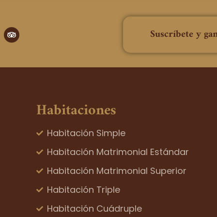
T
Suscríbete y ga
r
i
p
a
d
v
i
s
o
Habitaciones
r
Habitación Simple
Habitación Matrimonial Estándar
Habitación Matrimonial Superior
Habitación Triple
Habitación Cuádruple