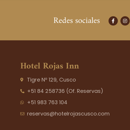
Redes sociales
F
I
a
n
c
s
e
t
b
a
o
g
o
r
k
a
-
m
f
Hotel Rojas Inn
Tigre Nº 129, Cusco
+51 84 258736 (Of. Reservas)
+51 983 763 104
reservas@hotelrojascusco.com