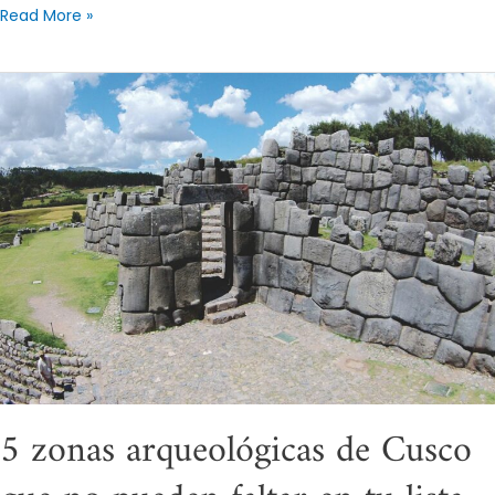
Read More »
5
zonas
arqueológicas
de
Cusco
que
no
pueden
faltar
en
tu
lista
5 zonas arqueológicas de Cusco