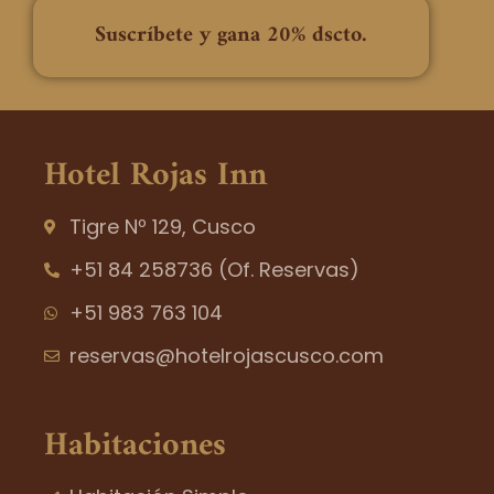
o
r
v
k
a
i
Suscríbete y gana 20% dscto.
-
m
s
f
o
r
Hotel Rojas Inn
Tigre Nº 129, Cusco
+51 84 258736 (Of. Reservas)
+51 983 763 104
reservas@hotelrojascusco.com
Habitaciones