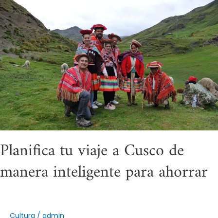
Planifica
tu
viaje
a
Cusco
de
manera
inteligente
para
ahorrar
Planifica tu viaje a Cusco de
manera inteligente para ahorrar
Cultura
/
admin