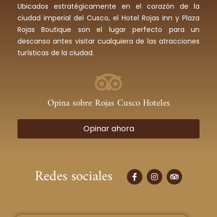
Ubicados estratégicamente en el corazón de la
ciudad imperial del Cusco, el Hotel Rojas Inn y Plaza
Rojas Boutique son el lugar perfecto para un
descanso antes visitar cualquiera de las atracciones
turísticas de la ciudad.
Opina sobre Rojas Cusco Hoteles
Opinar ahora
Redes sociales
F
I
T
a
n
r
c
s
i
e
t
p
b
a
a
o
g
d