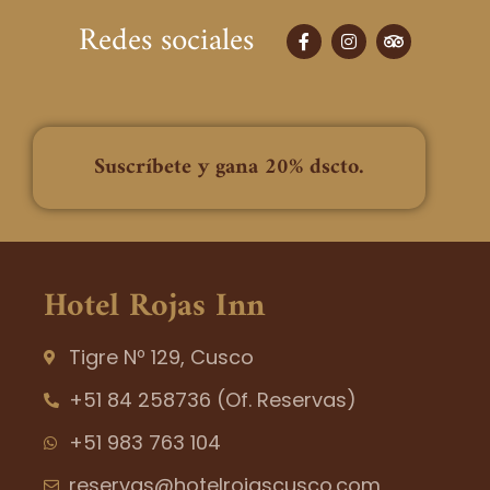
Redes sociales
F
I
T
a
n
r
c
s
i
e
t
p
b
a
a
o
g
d
o
r
v
k
a
i
Suscríbete y gana 20% dscto.
-
m
s
f
o
r
Hotel Rojas Inn
Tigre Nº 129, Cusco
+51 84 258736 (Of. Reservas)
+51 983 763 104
reservas@hotelrojascusco.com