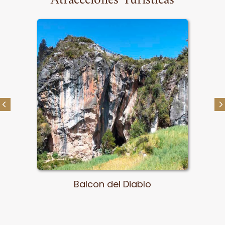
 del Diablo
P