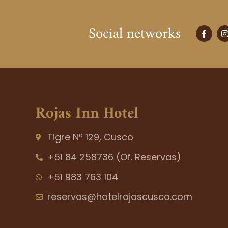
Social networks
F
I
a
c
s
e
t
b
o
o
r
k
-
f
Rojas Inn Hotel
Tigre Nº 129, Cusco
+51 84 258736 (Of. Reservas)
+51 983 763 104
reservas@hotelrojascusco.com