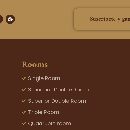
T
Suscríbete y ga
n
r
i
p
a
a
g
d
v
a
i
m
s
o
Rooms
r
Single Room
Standard Double Room
Superior Double Room
Triple Room
Quadruple room