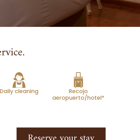
rvice.
Daily cleaning
Recojo
aeropuerto/hotel*
Reserve your stay